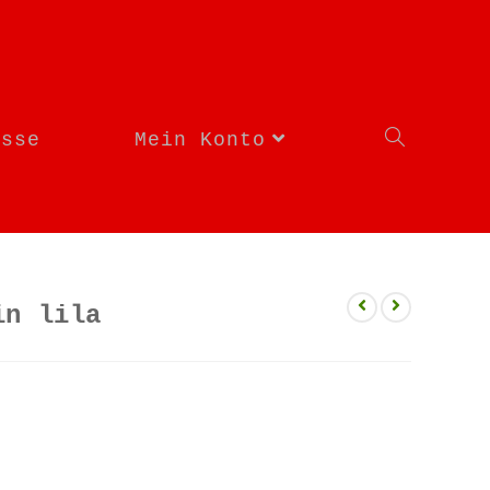
asse
Mein Konto
in lila